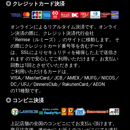
クレジットカード決済
オンラインによるリアルタイム決済です。オンライ
ン決済の際に、クレジット決済代行会社
「Remise（ルミーズ）」のサイトに移動します。 そ
の際にクレジットカード番号等を含むデータ
は、
SSLによりセキュリティを確保した上で送信さ
お買い物を続ける
カートへ進む
れます
ので安心してご利用いただけます。お支払い
回数は1回とさせていただきます。
ご利用いただけるカードは、
VISA／MasterCard／JCB／AMEX／MUFG／NICOS／
DC／UFJ／DinnersClub／RakutenCard／AEON
の11種類です。
コンビニ決済
上記店舗の全国のコンビニにてお支払い頂けます。
商品注文後、
速やかに
お近くのコンビニにてお支払