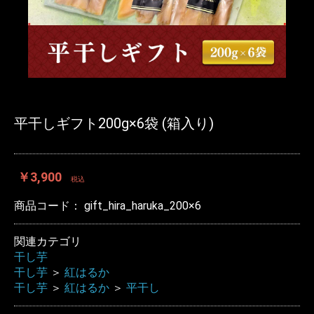
平干しギフト200g×6袋 (箱入り)
￥3,900
税込
商品コード：
gift_hira_haruka_200×6
関連カテゴリ
干し芋
干し芋
＞
紅はるか
干し芋
＞
紅はるか
＞
平干し